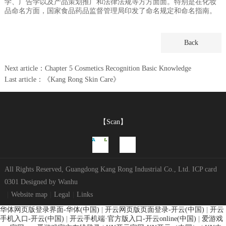
学、广告学以及产品策划推广和法律法规等方方面面。特别是在化妆
品命名方面，国家食品药品监督管理局印发了命名规定和命名指南。
Back
Next article：Chapter 5 Cosmetics Recognition Basic Knowledge
Last article：《Kang Rong Skin Care》
【Scan】
All Rights Reserved, Guangdong Kang Rong Industrial Co., Ltd.
ICP card
0301
Designed by
Wanhu
|
Website map
|
Legal
|
Links
华体网页版登录界面-华体(中国)
|
开云网页版页面登录-开云(中国)
|
开云
手机入口-开云(中国)
|
开云手机端·官方版入口-开云online(中国)
|
爱游戏