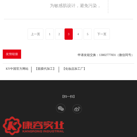
于化妆品，提供安全有效的
为敏感肌设计，避免污染，
护肤选择。使用时需现配现
尤其适合医美后使用。但需
用，确保最佳效果。
考虑价格和成分稳定性，理
性选购。多功能，适合面膜
上一页
1
2
3
4
5
下一页
打底或混合面霜提升效果。
友情链接
申请友链交换：13802777831（微信同号）
KY中国官方网站
【面膜代加工】
【化妆品加工厂】
【扫一扫】