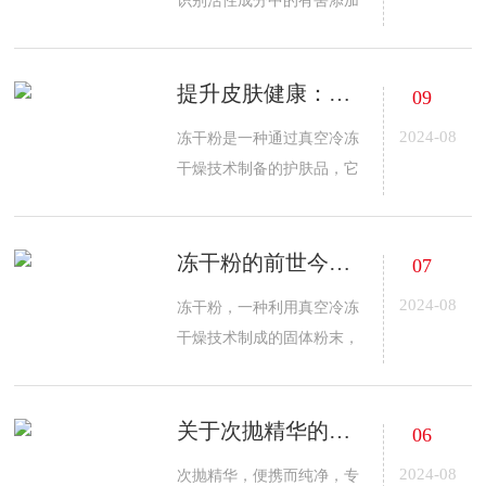
识别活性成分中的有害添加
式，确保活性成分的真实有
剂。通过阅读成分、检查安
效性。
全标准、了解厂家信誉、第
提升皮肤健康：冻干粉的稳定性与安全性
三方测试、过敏原警示、产
09
品变化观察、专业咨询、消
2024-08
冻干粉是一种通过真空冷冻
费者反馈、避免模糊宣传、
干燥技术制备的护肤品，它
品牌透明度和个人皮肤测
能够保护活性成分如蛋白质
试，确保健康选择。
和维生素，延长产品保存期
冻干粉的前世今生：化妆品中的科技革新
限，减少防腐剂的使用，降
07
低皮肤刺激，尤其适合敏感
2024-08
冻干粉，一种利用真空冷冻
肌肤。使用时快速溶解，恢
干燥技术制成的固体粉末，
复原有特性，提供更安全有
有效保护活性成分如胶原蛋
效的皮肤护理效果。
白、寡肽-1等，无需防腐
关于次抛精华的全面解析
剂，降低皮肤刺激风险。起
06
源于医疗领域，现广泛应用
2024-08
次抛精华，便携而纯净，专