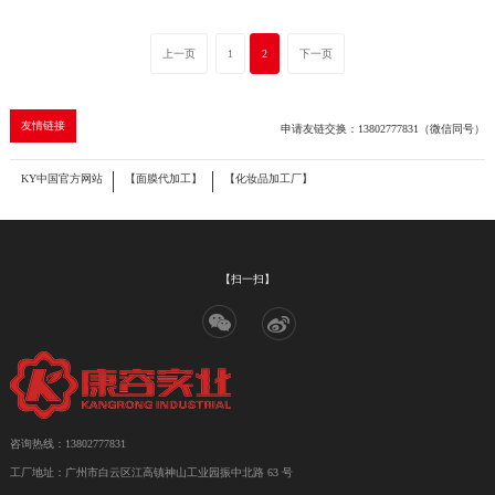
创中心2栋15楼整层
上一页
1
2
下一页
友情链接
申请友链交换：13802777831（微信同号）
KY中国官方网站
【面膜代加工】
【化妆品加工厂】
【扫一扫】
咨询热线：13802777831
工厂地址：广州市白云区江高镇神山工业园振中北路 63 号