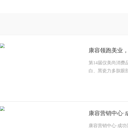
康容领跑美业
第14届仪美尚消费
白、黑瓷力多肽眼
康容营销中心·
康容营销中心·成