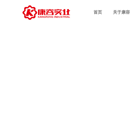
首页
关于康容
CEO致辞
科研技术
次抛原液配方
OEM业务
公司新闻
招聘职位
企业介绍
先进设备
多效护肤配方
ODM业务
行业商道
员工风采
发展历程
品质管理
电商爆款配方
视频中心
集团荣誉
设计案例
日化护理配方
社会责任
专利技术配方
成功案例
特色产品配方
特证产品配方
冻干粉系配方
极简系列配方