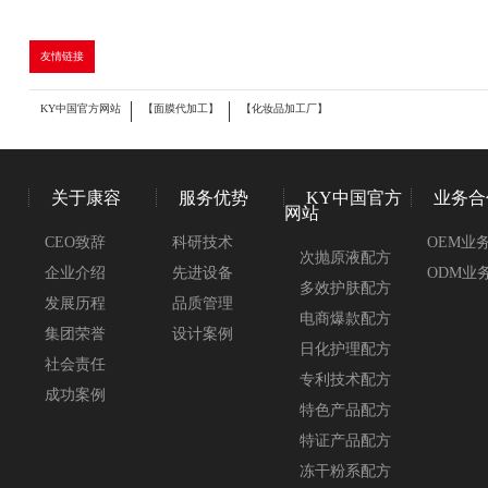
友情链接
KY中国官方网站
【面膜代加工】
【化妆品加工厂】
关于康容
服务优势
KY中国官方
业务合
网站
CEO致辞
科研技术
OEM业
次抛原液配方
企业介绍
先进设备
ODM业
多效护肤配方
发展历程
品质管理
电商爆款配方
集团荣誉
设计案例
日化护理配方
社会责任
专利技术配方
成功案例
特色产品配方
特证产品配方
冻干粉系配方