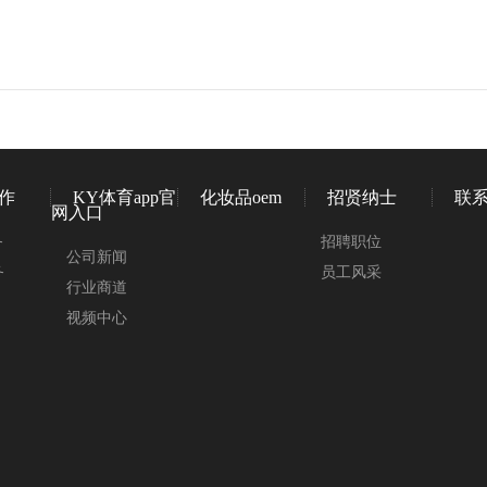
作
KY体育app官
化妆品oem
招贤纳士
联
网入口
务
招聘职位
公司新闻
务
员工风采
行业商道
视频中心