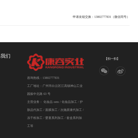
申请友链交换：13802777831（微信同号）
系我们
【扫一扫】
咨询热线：13802777831
工厂地址：广州市白云区江高镇神山工业
园振中北路 63 号
主营业务：
化妆品 oem
/
化妆品加工
/ 护
肤品代加工 / 面膜加工 / 次抛原液代加工 /
冻干粉加工 / 婴童系列加工 / 套盒系列加
工等