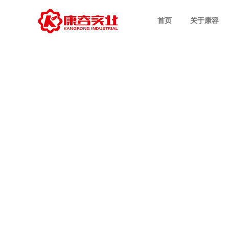
首页
关于康容
CEO致辞
科研技术
次抛原液配方
OEM业务
公司新闻
招聘职位
企业介绍
先进设备
多效护肤配方
ODM业务
行业商道
员工风采
发展历程
品质管理
电商爆款配方
视频中心
集团荣誉
设计案例
日化护理配方
社会责任
专利技术配方
成功案例
特色产品配方
特证产品配方
冻干粉系配方
极简系列配方