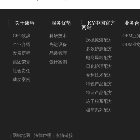
关于康容
服务优势
KY中国官方
业务合
网站
CEO致辞
科研技术
OEM业
次抛原液配方
企业介绍
先进设备
ODM业
多效护肤配方
发展历程
品质管理
电商爆款配方
集团荣誉
设计案例
日化护理配方
社会责任
专利技术配方
成功案例
特色产品配方
特证产品配方
冻干粉系配方
极简系列配方
|
网站地图
|
法律声明
|
友情链接