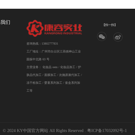
系我们
【扫一扫】
咨询热线：13802777831
工厂地址：广州市白云区江高镇神山工业
园振中北路 63 号
主营业务：
化妆品 oem
/
化妆品加工
/ 护
肤品代加工 / 面膜加工 / 次抛原液代加工 /
冻干粉加工 / 婴童系列加工 / 套盒系列加
工等
© 2024 KY中国官方网站 All Rights Reserved .
粤ICP备17032092号-1