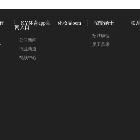
作
KY体育app官
化妆品oem
招贤纳士
联
网入口
务
招聘职位
公司新闻
务
员工风采
行业商道
视频中心