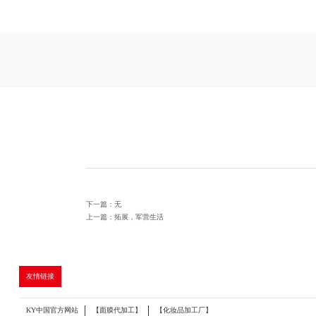
下一篇：无
上一篇：拓展，军营生活
友情链接
KY中国官方网站
【面膜代加工】
【化妆品加工厂】