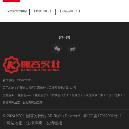
KY中国官方网站
【面膜代加工】
【化妆品加工厂】
【扫一扫】
咨询热线：13802777831
工厂地址：广州市白云区江高镇神山工业园振中北路 63 号
主营业务：
化妆品 oem
/
化妆品加工
/ 护肤品代加工 / 面膜加工 / 次抛原液代加工 / 冻干粉加工 /
婴童系列加工 / 套盒系列加工等
© 2024 KY中国官方网站 All Rights Reserved .
粤ICP备17032092号-1
|
网站地图
|
法律声明
|
友情链接