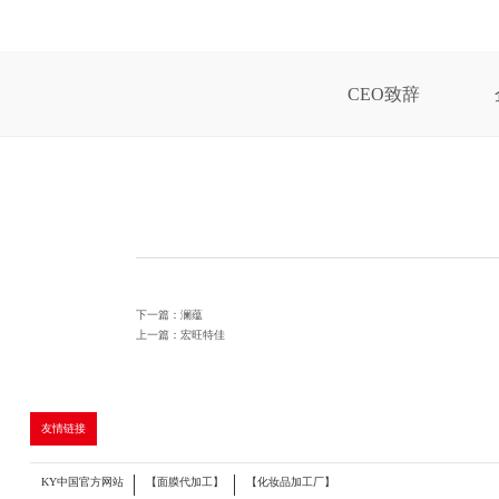
CEO致辞
下一篇：澜蕴
上一篇：宏旺特佳
友情链接
KY中国官方网站
【面膜代加工】
【化妆品加工厂】