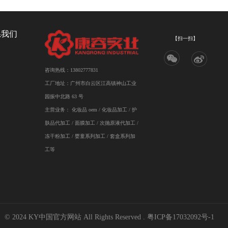
系我们
【扫一扫】
咨询热线：13802777831
工厂地址：广州市白云区江高镇神山工业
园振中北路 63 号
主营业务：
化妆品 oem
/
化妆品加工
/ 护
肤品代加工 / 面膜加工 / 次抛原液代加工 /
冻干粉加工 / 婴童系列加工 / 套盒系列加
工等
© 2024 KY中国官方网站 All Rights Reserved .
粤ICP备17032092号-1