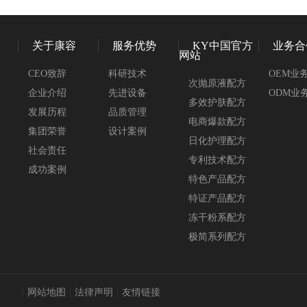
关于康容
服务优势
KY中国官方
业务合
网站
CEO致辞
科研技术
OEM业
次抛原液配方
企业介绍
先进设备
ODM业
多效护肤配方
发展历程
品质管理
电商爆款配方
集团荣誉
设计案例
日化护理配方
社会责任
专利技术配方
成功案例
特色产品配方
特证产品配方
冻干粉系配方
极简系列配方
|
网站地图
|
法律声明
|
友情链接