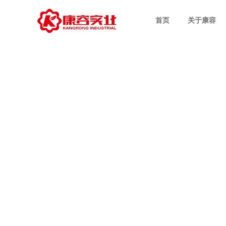
首页
关于康容
CEO致辞
科研技术
次抛原液配方
OEM业务
公司新闻
招聘职位
企业介绍
先进设备
多效护肤配方
ODM业务
行业商道
员工风采
发展历程
品质管理
电商爆款配方
视频中心
集团荣誉
设计案例
日化护理配方
社会责任
专利技术配方
成功案例
特色产品配方
特证产品配方
冻干粉系配方
极简系列配方