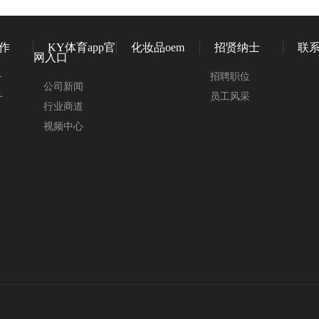
作
KY体育app官
化妆品oem
招贤纳士
联
网入口
务
招聘职位
公司新闻
务
员工风采
行业商道
视频中心