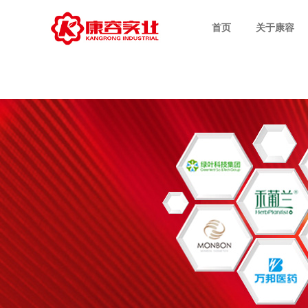
首页
关于康容
CEO致辞
科研技术
次抛原液配方
OEM业务
公司新闻
招聘职位
企业介绍
先进设备
多效护肤配方
ODM业务
行业商道
员工风采
发展历程
品质管理
电商爆款配方
视频中心
集团荣誉
设计案例
日化护理配方
社会责任
专利技术配方
成功案例
特色产品配方
特证产品配方
冻干粉系配方
极简系列配方