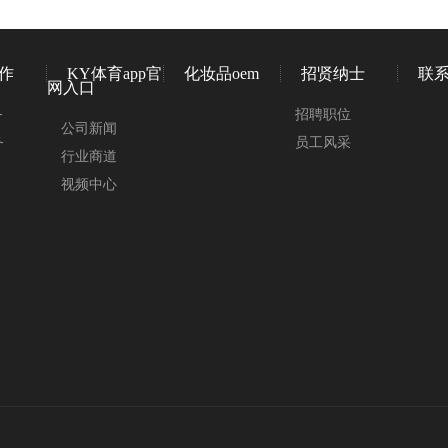
作
KY体育app官
化妆品oem
招贤纳士
联
网入口
务
招聘职位
公司新闻
务
员工风采
行业商道
视频中心