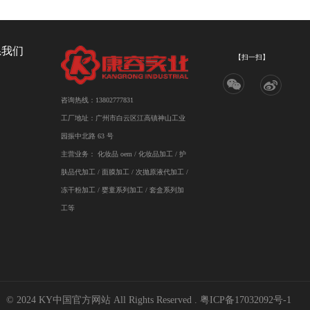
系我们
【扫一扫】
咨询热线：13802777831
工厂地址：广州市白云区江高镇神山工业
园振中北路 63 号
主营业务：
化妆品 oem
/
化妆品加工
/ 护
肤品代加工 / 面膜加工 / 次抛原液代加工 /
冻干粉加工 / 婴童系列加工 / 套盒系列加
工等
© 2024 KY中国官方网站 All Rights Reserved .
粤ICP备17032092号-1