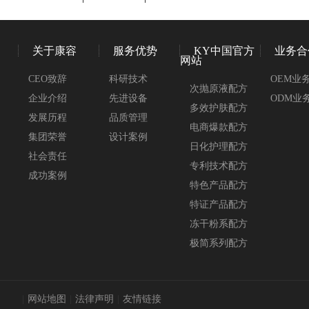
关于康容
服务优势
KY中国官方
业务合
网站
CEO致辞
科研技术
OEM业
次抛原液配方
企业介绍
先进设备
ODM业
多效护肤配方
发展历程
品质管理
电商爆款配方
集团荣誉
设计案例
日化护理配方
社会责任
专利技术配方
成功案例
特色产品配方
特证产品配方
冻干粉系配方
极简系列配方
|
网站地图
|
法律声明
|
友情链接