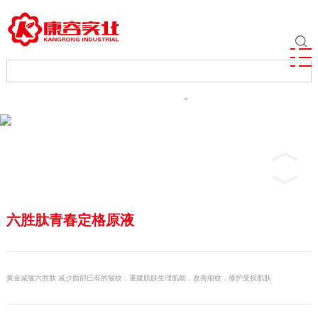
ENGLISH
六胜肽青春定格原液
黄金减皱六胜肽 减少面部已有的皱纹，重建肌肤生理肌能，改善细纹，修护受损肌肤