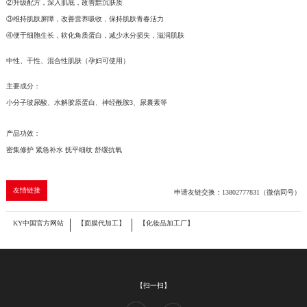
②升级配方，深入肌底，改善黯沉肤质
③维持肌肤屏障，改善营养吸收，保持肌肤青春活力
④便于细胞生长，软化角质蛋白，减少水分损失，滋润肌肤
中性、干性、混合性肌肤（孕妇可使用）
主要成分：
小分子玻尿酸、水解胶原蛋白、神经酰胺3、尿囊素等
产品功效：
密集修护 紧急补水 抚平细纹 舒缓抗氧
友情链接
申请友链交换：13802777831（微信同号）
KY中国官方网站
【面膜代加工】
【化妆品加工厂】
【扫一扫】