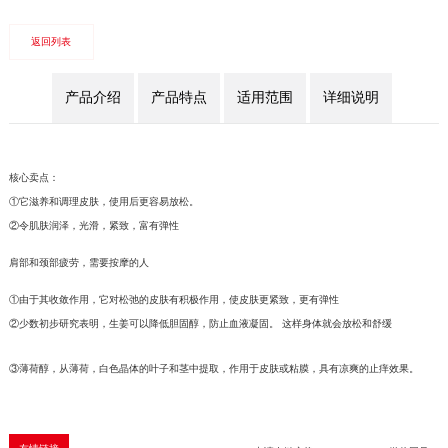
返回列表
产品介绍
产品特点
适用范围
详细说明
核心卖点：
①它滋养和调理皮肤，使用后更容易放松。
②令肌肤润泽，光滑，紧致，富有弹性
肩部和颈部疲劳，需要按摩的人
①由于其收敛作用，它对松弛的皮肤有积极作用，使皮肤更紧致，更有弹性
②少数初步研究表明，生姜可以降低胆固醇，防止血液凝固。 这样身体就会放松和舒缓
③薄荷醇，从薄荷，白色晶体的叶子和茎中提取，作用于皮肤或粘膜，具有凉爽的止痒效果。