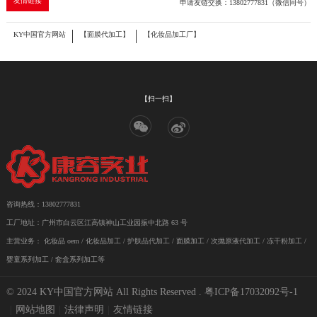
友情链接
申请友链交换：13802777831（微信同号）
KY中国官方网站
【面膜代加工】
【化妆品加工厂】
【扫一扫】
咨询热线：13802777831
工厂地址：广州市白云区江高镇神山工业园振中北路 63 号
主营业务：
化妆品 oem
/
化妆品加工
/ 护肤品代加工 / 面膜加工 / 次抛原液代加工 / 冻干粉加工 /
婴童系列加工 / 套盒系列加工等
© 2024 KY中国官方网站 All Rights Reserved .
粤ICP备17032092号-1
|
网站地图
|
法律声明
|
友情链接