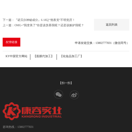
下一篇：『诺贝尔神秘成分』6.18让“熬夜党”不明觉厉！
返回列表
上一篇：OMG~“我变美了”你是该羡慕我呢？还是该嫉妒我呢？
友情链接
申请友链交换：13802777831（微信同号）
KY中国官方网站
【面膜代加工】
【化妆品加工厂】
【扫一扫】
咨询热线：13802777831