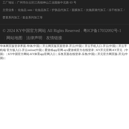
工厂地址：广州市白云区江高镇神山工业园振中北路 63 号
主营业务：
化妆品 oem
/
化妆品加工
/ 护肤品代加工 / 面膜加工 / 次抛原液代加工 / 冻干粉加工 /
婴童系列加工 / 套盒系列加工等
© 2024 KY中国官方网站 All Rights Reserved .
粤ICP备17032092号-1
|
网站地图
|
法律声明
|
友情链接
华体网页版登录界面-华体(中国)
|
开云网页版页面登录-开云(中国)
|
开云手机入口-开云(中国)
|
开云手
机端·官方版入口-开云online(中国)
|
爱游戏app官网-ayx爱游戏官方在线登录
|
KY开元官网-KY开元（中
国）
|
KY中国官方网站-KY体育app官网入口
|
乐鱼页面在线登录-乐鱼(中国)
|
开元官方网页版-开元(中
国)
|