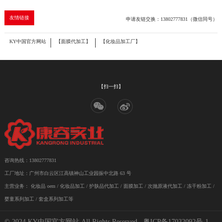
友情链接
申请友链交换：13802777831（微信同号）
KY中国官方网站
【面膜代加工】
【化妆品加工厂】
【扫一扫】
咨询热线：13802777831
工厂地址：广州市白云区江高镇神山工业园振中北路 63 号
主营业务：
化妆品 oem
/
化妆品加工
/ 护肤品代加工 / 面膜加工 / 次抛原液代加工 / 冻干粉加工 /
婴童系列加工 / 套盒系列加工等
© 2024 KY中国官方网站 All Rights Reserved .
粤ICP备17032092号-1