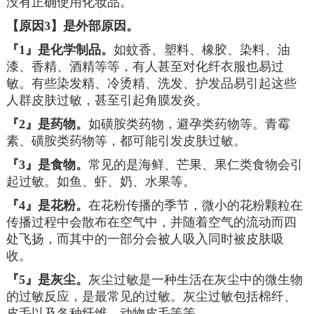
没有正确使用化妆品。
【原因
3
】是外部原因。
『
1
』是化学制品。
如蚊香、塑料、橡胶、染料、油
漆、香精、酒精等等，有人甚至对化纤衣服也易过
敏。有些染发精、冷烫精、洗发、护发品易引起这些
人群皮肤过敏，甚至引起角膜发炎。
『
2
』是药物。
如磺胺类药物，避孕类药物等。青霉
素、磺胺类药物等，都可能引发皮肤过敏。
『
3
』是食物。
常见的是海鲜、芒果、果仁类食物会引
起过敏。如鱼、虾、奶、水果等。
『4』是花粉。
在花粉传播的季节，微小的花粉颗粒在
传播过程中会散布在空气中，并随着空气的流动而四
处飞扬，而其中的一部分会被人吸入同时被皮肤吸
收。
『
5
』是灰尘。
灰尘过敏是一种生活在灰尘中的微生物
的过敏反应，是最常见的过敏。灰尘过敏包括棉纤、
皮毛以及各种纤维，动物皮毛等等。