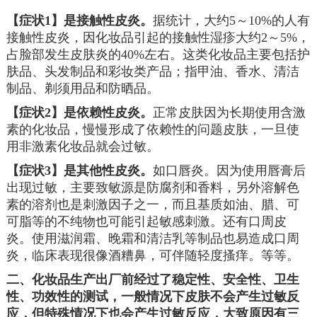
【症状1】是接触性皮炎。
据统计，大约5～10%的人有
接触性皮炎，因化妆品引起的接触性湿疹大约2～5%，
占脸部发生皮肤炎的40%左右。这类化妆品主要包括护
肤品、头发制品和彩妆类产品；指甲油、香水、清洁
制品、剃须用品和防晒品。
【症状2】是依赖性皮炎。
正常皮肤因为长期使用含激
素的化妆品，慢慢形成了依赖性的问题皮肤，一旦使
用非激素化妆品就会过敏。
【症状3】是其他性皮炎。
如口唇炎。因为使用唇膏后
出现过敏，主要致敏源是防腐剂和香料，另外溶解色
素的溶剂也是刺激因子之一，而且基质如油、腊、可
可脂等的不纯物也可能引起敏感刺激。还有口周皮
炎。使用滋润霜、晚霜和清洁乳等制品也易造成口周
炎，临床表现很像酒糟鼻，可伴随轻度搔痒。等等。
二、化妆品生产出厂前经过了稳定性、安全性、卫生
性、功效性的测试，一般情况下皮肤不会产生过敏反
应，但特殊情况下也会产生过敏反应，大致原因有三