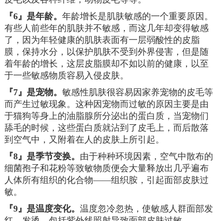
『6』是年龄。
年龄增长是肌肤敏感的一个重要原因。
有些人前些年的肌肤并不敏感，而这几年却变得敏感
了，因为年轻健康的肌肤表面有一层弱酸性的皮脂
膜，保持水分，以保护肌肤不受到外界侵害，但是随
着年龄的增长，这层皮脂膜却不如以前的健康，以至
于一些敏感物质容易入侵皮肤。
『7』是宠物。
敏感性肌肤很容易因家养宠物的皮毛等
而产生过敏现象。这种因宠物而过敏的原因主要是由
于猫狗等身上的油脂腺所分泌出的蛋白质，当宠物们
舔毛的时候，这些蛋白质就沾到了皮毛上，而后散落
到空气中，又附着在人的皮肤上所引起。
『8』是季节变换。
由于种种环境因素，空气中散布的
细菌孢子和花粉等致敏物质便会大量释放出几乎遍布
人体所有组织的化合物——组织胺，引起面部皮肤过
敏。
『9』是温度变化。
温度忽冷忽热，使敏感人群面部发
红、发烫。包括紫外线照射导致面部皮肤过敏。