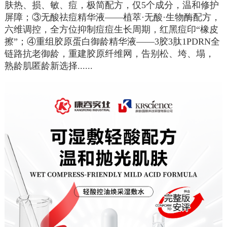
肤热、损、敏、痘，极简配方，仅
5
个成分，温和修护
屏障；③无酸祛痘精华液——植萃·无酸·生物酶配方，
六维调控，全方位抑制痘痘生长周期，红黑痘印“橡皮
擦”；④重组胶原蛋白御龄精华液——
3
胶
3
肽
1PDRN
全
链路抗老御龄，重建胶原纤维网，告别松、垮、塌，
熟龄肌匿龄新选择
......