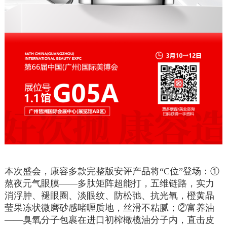
本次盛会，康容多款完整版安评产品将“
C
位”登场：①
熬夜元气眼膜——多肽矩阵超能打，五维链路，实力
消浮肿、褪眼圈、淡眼纹、防松弛、抗光氧，橙黄晶
莹果冻状微磨砂感啫喱质地，丝滑不粘腻；②富养油
——臭氧分子包裹在进口初榨橄榄油分子内，直击皮