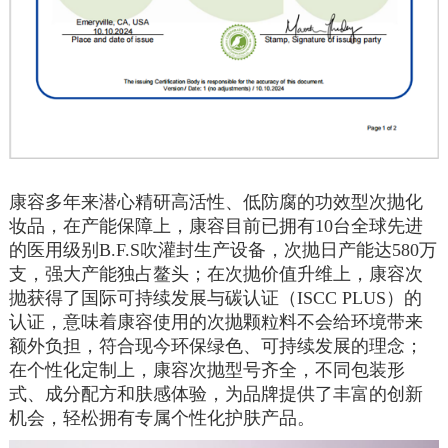
康容多年来潜心精研高活性、低防腐的功效型次抛化
妆品，在产能保障上，康容目前已拥有
10
台全球先进
的医用级别
B.F.S
吹灌封生产设备，次抛日产能达
580
万
支，强大产能独占鳌头；在次抛价值升维上，康容次
抛获得了国际可持续发展与碳认证（
ISCC PLUS
）的
认证，意味着康容使用的次抛颗粒料不会给环境带来
额外负担，符合现今环保绿色、可持续发展的理念；
在个性化定制上，康容次抛型号齐全，不同包装形
式、成分配方和肤感体验，为品牌提供了丰富的创新
机会，轻松拥有专属个性化护肤产品。