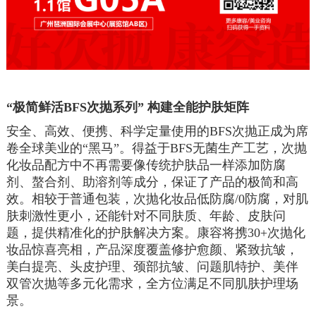
“极简鲜活
BFS
次抛系列” 构建全能护肤矩阵
安全、高效、便携、科学定量使用的
BFS
次抛正成为席
卷全球美业的“黑马”。得益于
BFS
无菌生产工艺，次抛
化妆品配方中不再需要像传统护肤品一样添加防腐
剂、螯合剂、助溶剂等成分，保证了产品的极简和高
效。相较于普通包装，次抛化妆品低防腐
/0
防腐，对肌
肤刺激性更小，还能针对不同肤质、年龄、皮肤问
题，提供精准化的护肤解决方案。康容将携
30+
次抛化
妆品惊喜亮相，产品深度覆盖修护愈颜、紧致抗皱，
美白提亮、头皮护理、颈部抗皱、问题肌特护、美伴
双管次抛等多元化需求，全方位满足不同肌肤护理场
景。