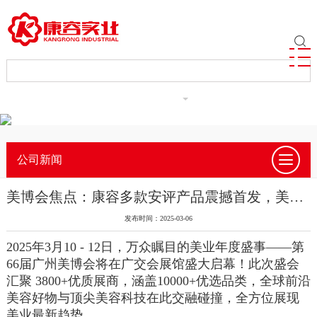
ENGLISH
公司新闻
美博会焦点：康容多款安评产品震撼首发，美丽革新风暴即将来袭？
发布时间：2025-03-06
2025年
3
月
10 - 12
日，万众瞩目的美业年度盛事——第
66
届广州美博会将在广交会展馆盛大启幕！此次盛会
汇聚
3800+
优质展商，涵盖
10000+
优选品类，全球前沿
美容好物与顶尖美容科技在此交融碰撞，全方位展现
美业最新趋势。